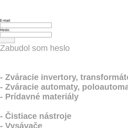
Úvod
O nás
Košík
Obchodné podmienky
Kontakt
UŽÍVATEĽ
E-mail:
Heslo:
Zabudol som heslo
ZVÁRACIA TECHNIKA
- Zváracie invertory, transformát
- Zváracie automaty, poloautom
- Prídavné materiály
DOMÁCE POTREBY
- Čistiace nástroje
- Vysávače